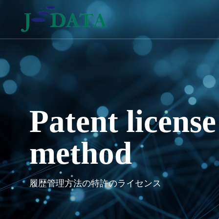
Patent licens
method
SNSF Business
Securi
読み数字検索事業
セキュリテ
Patent No. 6123038
Establis
履歴管理方法の特許のライセンス
Co., Ltd
2017.04.07
SNSF
Security Busi
2008.0