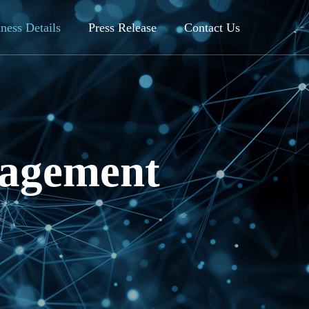
ness Details
Press Release
Contact Us
anagement
Patent license for
siness
history management
method
ion
Former US Vice President Gore
ny
invited as strategic advisor
履歴管理方法の特許のライセンス
2003.08.07