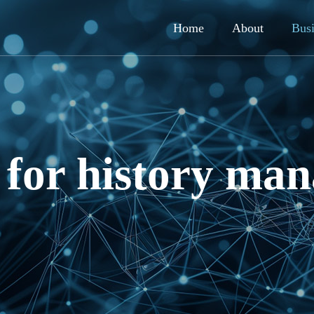
Home
About
Busi
e for history m
ty Business
Smartphone
application bu
ィ事業
hed T.N.G. Technologies
Adoption of search funct
スマートフォンアプリ事業
.
developed by our compa
ness
6.16
2005.12.27
GeniLax